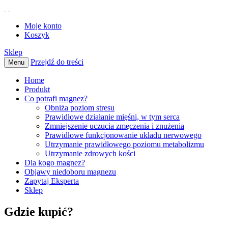
Moje konto
Koszyk
Sklep
Przejdź do treści
Menu
Home
Produkt
Co potrafi magnez?
Obniża poziom stresu
Prawidłowe działanie mięśni, w tym serca
Zmniejszenie uczucia zmęczenia i znużenia
Prawidłowe funkcjonowanie układu nerwowego
Utrzymanie prawidłowego poziomu metabolizmu
Utrzymanie zdrowych kości
Dla kogo magnez?
Objawy niedoboru magnezu
Zapytaj Eksperta
Sklep
Gdzie kupić?